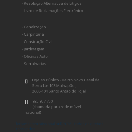
- Resolução Alternativa de Litígios
- Livro de Reclamações Electrónico
- Canalização
- Carpintaria
- Construção Civil
- Jardinagem
- Oficinas Auto
- Serralharias
Loja ao Público - Bairro Novo Casal da
Serra Lte 108 Malhapão ,
2660-104 Santo Antão do Tojal
925 957 750
(chamada para rede móvel
nacional)
geral@ferramentaprofissional.pt
ferramentaprofissional.pt® 2026 - todos os direitos
reservados