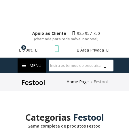
Apoio ao Cliente
925 957 750
(chamada para rede móvel nacional)
0
0.00€
Área Privada
WhatsApp
MENU
Festool
Home Page
Festool
|
Categorias
Festool
Gama completa de produtos Festool