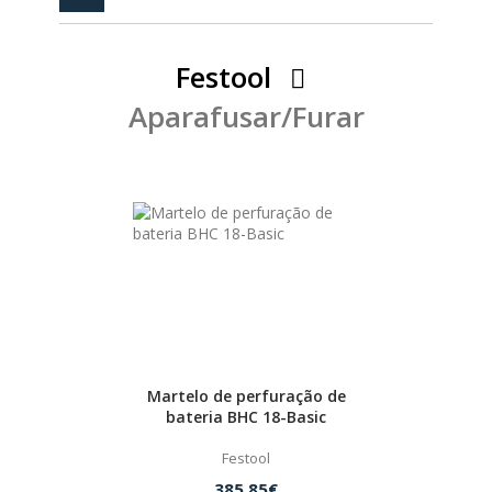
PEÇAS
MANÓMETRO
Festool
FIXAÇÃO
Aparafusar/Furar
ILUMINAÇÃO
FESTOOL
ARTIGOS PARA FÃS
MÁQUINAS DE BRINCAR
MARCAS
Martelo de perfuração de
FESTOOL
bateria BHC 18-Basic
Festool
FEIN
385.85€