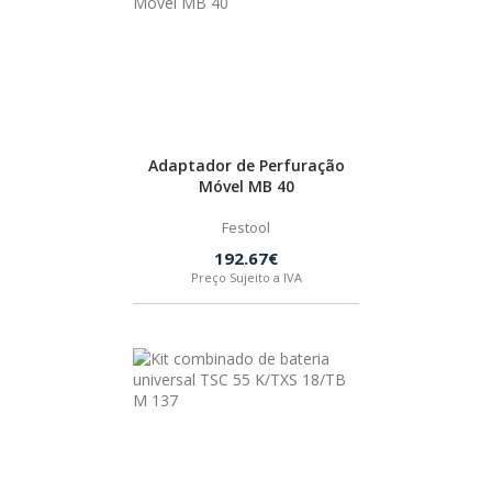
BOSTIK
OUTRAS MARCAS
FIAC
Adaptador de Perfuração
Móvel MB 40
Festool
KEY BLADES & FIXINGS
192.67€
Preço Sujeito a IVA
SIA ABRASIVES
METABO
INDEX