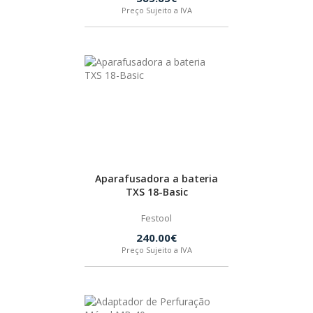
Preço Sujeito a IVA
HUSQVARNA
WIHA
CMT ORANGE TOOLS
STABILA
Aparafusadora a bateria
TXS 18-Basic
SAGOLA
Festool
240.00€
BEX
Preço Sujeito a IVA
IZAR