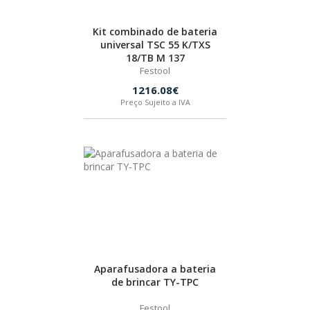
SPAX
Kit combinado de bateria
universal TSC 55 K/TXS
LORCOL
18/TB M 137
Festool
1216.08€
BRENNENSTUHL
Preço Sujeito a IVA
KREG
NAREX
Aparafusadora a bateria
de brincar TY-TPC
Festool