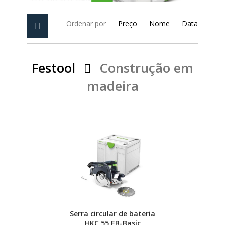
PEÇAS
MANÓMETRO
Ordenar por
Preço
Nome
Data
FIXAÇÃO
Festool
Construção em
ILUMINAÇÃO
FESTOOL
madeira
ARTIGOS PARA FÃS
MÁQUINAS DE BRINCAR
MARCAS
FESTOOL
Serra circular de bateria
FEIN
HKC 55 EB-Basic