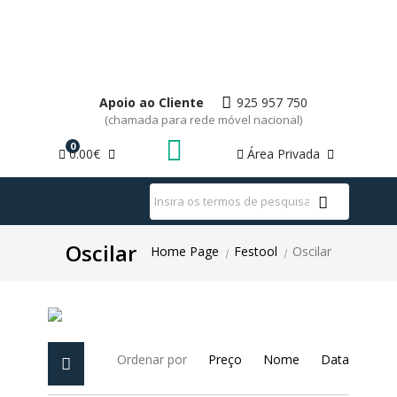
BITS
CHAVES ALLEN
Apoio ao Cliente
925 957 750
(chamada para rede móvel nacional)
MARTELO
METABO
CHAVES INDUSTRIAIS
10,8V
CATEGORIAS
0
0.00€
Área Privada
WhatsApp
MÁQUINAS
CHAVES ISOLADAS
18V
ADAPTADOR/SUPORTE
CONJUNTOS
BLUETOOTH®
APARAFUSAR/FURAR
BATERIAS
Oscilar
Home Page
Festool
Oscilar
|
|
PISTOLA/PINTURA
FITA MÉTRICA
ELÉTRICAS
SAGOLA
BATERIA
MEDIÇÃO A LASER
ESD
CARREGADOR
Ordenar por
Preço
Nome
Data