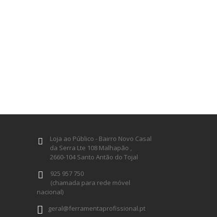
Loja ao Público - Bairro Novo Casal
da Serra Lte 108 Malhapão ,
2660-104 Santo Antão do Tojal
925 957 750
(chamada para rede móvel
nacional)
geral@ferramentaprofissional.pt