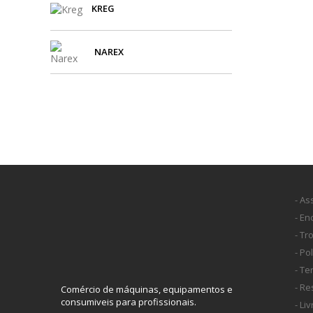
KREG
NAREX
- As
- E
- Tr
- Po
- T
- Re
Comércio de máquinas, equipamentos e
consumiveis para profissionais.
- Li