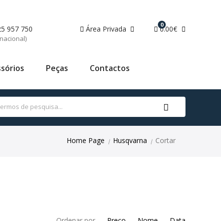
0
25 957 750
Área Privada
0.00€
nacional)
sórios
Peças
Contactos
Home Page
Husqvarna
Cortar
|
|
Ordenar por
Preço
Nome
Data