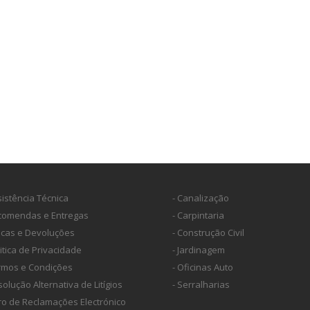
sistência Técnica
- Canalização
ncomendas e Entregas
- Carpintaria
ocas e Devoluções
- Construção Civil
litica de Privacidade
- Jardinagem
ermos e Condições
- Oficinas Auto
solução Alternativa de Litígios
- Serralharias
vro de Reclamações Electrónico