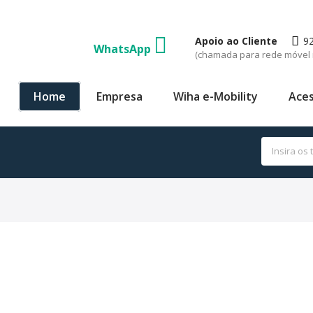
Apoio ao Cliente
9
WhatsApp
(chamada para rede móvel 
Home
Empresa
Wiha e-Mobility
Aces