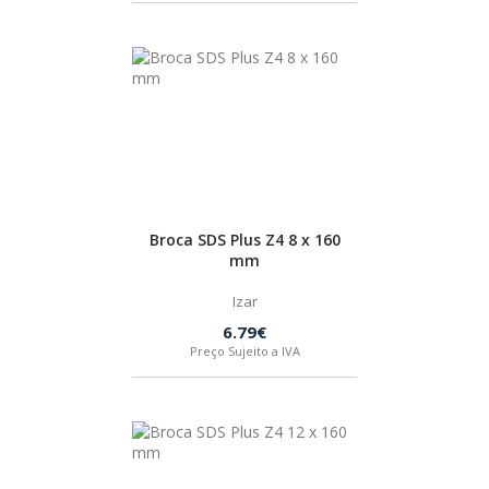
HUSQVARNA
WIHA
CMT ORANGE TOOLS
Broca SDS Plus Z4 8 x 160
STABILA
mm
Izar
SAGOLA
6.79€
Preço Sujeito a IVA
BEX
IZAR