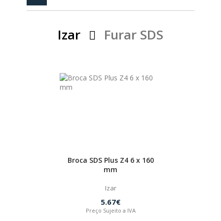
PEÇAS
MANÓMETRO
Izar
Furar SDS
FIXAÇÃO
ILUMINAÇÃO
FESTOOL
ARTIGOS PARA FÃS
MÁQUINAS DE BRINCAR
MARCAS
Broca SDS Plus Z4 6 x 160
mm
FESTOOL
Izar
5.67€
FEIN
Preço Sujeito a IVA