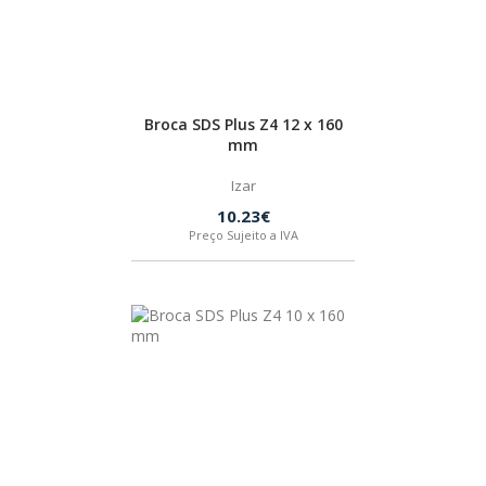
BOSTIK
OUTRAS MARCAS
Broca SDS Plus Z4 12 x 160
mm
FIAC
Izar
10.23€
KEY BLADES & FIXINGS
Preço Sujeito a IVA
SIA ABRASIVES
METABO
INDEX