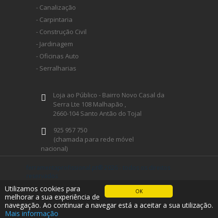
- Canalização
- Carpintaria
- Construção Civil
- Jardinagem
- Oficinas Auto
- Serralharias
Loja ao Público - Bairro Novo Casal da
Serra Lte 108 Malhapão ,
2660-104 Santo Antão do Tojal
925 957 750
(chamada para rede móvel
nacional)
geral@ferramentaprofissional.pt
ferramentaprofissional.pt® 2026 - todos os direitos
reservados
desenvolvido por Imabyte
Utilizamos cookies para
OK
Siga-nos
melhorar a sua experiência de
navegação. Ao continuar a navegar está a aceitar a sua utilização.
Mais informação