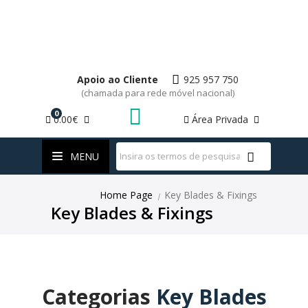
Apoio ao Cliente
925 957 750
(chamada para rede móvel nacional)
0
0.00€
Área Privada
WhatsApp
MENU
Home Page
Key Blades & Fixings
|
Key Blades & Fixings
Categorias
Key Blades