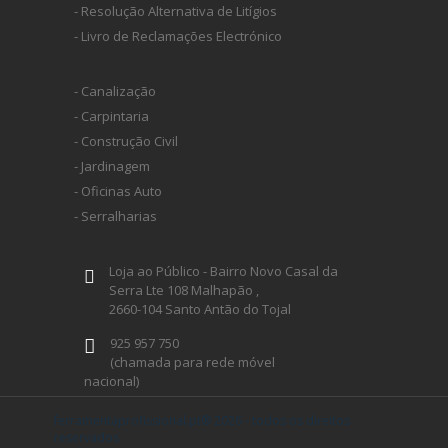
- Resolução Alternativa de Litígios
- Livro de Reclamações Electrónico
- Canalização
- Carpintaria
- Construção Civil
- Jardinagem
- Oficinas Auto
- Serralharias
Loja ao Público - Bairro Novo Casal da
Serra Lte 108 Malhapão ,
2660-104 Santo Antão do Tojal
925 957 750
(chamada para rede móvel
nacional)
geral@ferramentaprofissional.pt
ferramentaprofissional.pt® 2026 - todos os direitos
reservados