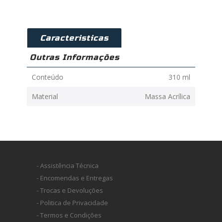
Caracteristicas
Outras Informações
Conteúdo
310 ml
Material
Massa Acrílica
- Assistência Técnica
- Encomendas e Entregas
- Trocas e Devoluções
- Politica de Privacidade
- Termos e Condições