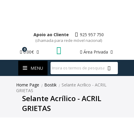
Apoio ao Cliente
925 957 750
(chamada para rede móvel nacional)
0
0.00€
Área Privada
WhatsApp
MENU
Home Page
Bostik
Selante Acrílico - ACRIL
|
|
GRIETAS
Selante Acrílico - ACRIL
GRIETAS