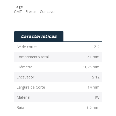
Tags:
CMT - Fresas - Concavo
Caracteristicas
Nº de cortes
Z 2
Comprimento total
61 mm
Diâmetro
31,75 mm
Encavador
S 12
Largura de Corte
14 mm
Material
HW
Raio
9,5 mm