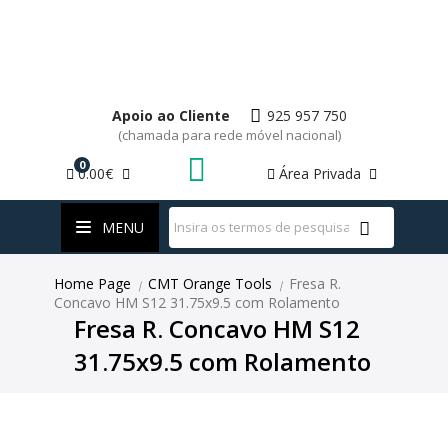
Apoio ao Cliente
925 957 750
(chamada para rede móvel nacional)
0
0.00€
Área Privada
WhatsApp
MENU
Home Page
CMT Orange Tools
Fresa R.
|
|
Concavo HM S12 31.75x9.5 com Rolamento
Fresa R. Concavo HM S12
31.75x9.5 com Rolamento