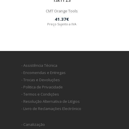
13x11 Z3
CMT Orange Tools
41.37€
Preço Sujeito a IVA
- Assistência Técnica
- Encomendas e Entregas
- Trocas e Devoluções
- Politica de Privacidade
- Termos e Condições
- Resolução Alternativa de Litígios
- Livro de Reclamações Electrónico
- Canalização