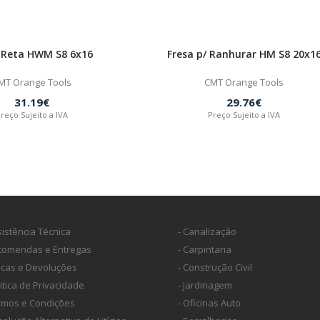
 Reta HWM S8 6x16
Fresa p/ Ranhurar HM S8 20x1
MT Orange Tools
CMT Orange Tools
31.19€
29.76€
reço Sujeito a IVA
Preço Sujeito a IVA
sistência Técnica
- Canalização
ncomendas e Entregas
- Carpintaria
ocas e Devoluções
- Construção Civil
litica de Privacidade
- Jardinagem
ermos e Condições
- Oficinas Auto