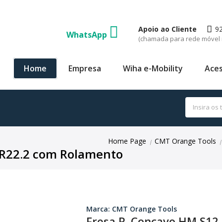
Apoio ao Cliente
9
WhatsApp
(chamada para rede móvel 
Home
Empresa
Wiha e-Mobility
Aces
Home Page
CMT Orange Tools
|
|
xR22.2 com Rolamento
Marca: CMT Orange Tools
Fresa R. Concavo HM S12