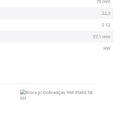
75 mm
22,2
S 12
57,1 mm
HW