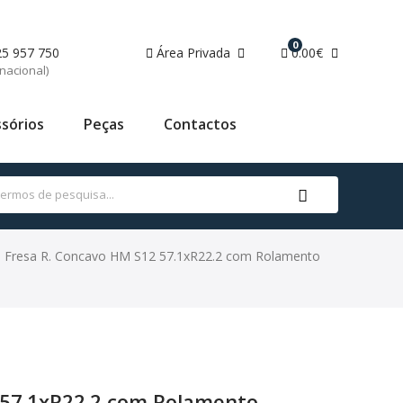
0
25 957 750
Área Privada
0.00€
nacional)
sórios
Peças
Contactos
Fresa R. Concavo HM S12 57.1xR22.2 com Rolamento
 57.1xR22.2 com Rolamento