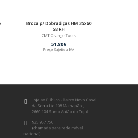
6
Broca p/ Dobradiças HM 35x60
S8 RH
CMT Orange Tools
51.80€
Preço Sujeito a IVA
Loja ao Público - Bairro Novo Casal
da Serra Lte 108 Malhapão ,
2660-104 Santo Antão do Tojal
925 957 750
(chamada para rede móvel
nacional)