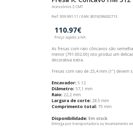
Acessórios
CMT
Ref: 939.991.11 / EAN: 8019296002713
110.97€
Preço sujeito a IVA
As fresas com raio côncavos são semelh
menor (791.002.00) isto produz um delic
decorativa extra.
Fresas com raio de 25,4 mm (1") devem 
Encavador:
S 12
Diâmetro:
57,1 mm
Raio:
22,2 mm
Largura de corte:
28.5 mm
Comprimento total:
75 mm
Disponibilidade:
Em stock
Entrega por transportadora ou levantamento e