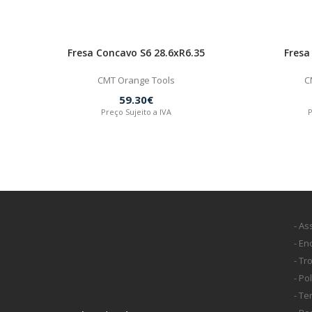
Fresa Concavo S6 28.6xR6.35
Fresa
CMT Orange Tools
C
59.30€
Preço Sujeito a IVA
P
- As
- E
- Tr
- Po
- T