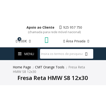
Apoio ao Cliente
925 957 750
(chamada para rede móvel nacional)
0
0.00€
Área Privada
WhatsApp
MENU
Home Page
CMT Orange Tools
Fresa Reta
|
|
HMW S8 12x30
Fresa Reta HMW S8 12x30