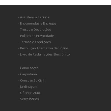
- Assistência Técnica
- Encomendas e Entregas
- Trocas e Devoluções
- Politica de Privacidade
- Termos e Condições
- Resolução Alternativa de Litígios
- Livro de Reclamações Electrónico
- Canalização
- Carpintaria
- Construção Civil
- Jardinagem
- Oficinas Auto
- Serralharias