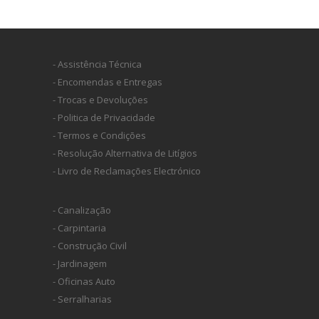
- Assistência Técnica
- Encomendas e Entregas
- Trocas e Devoluções
- Politica de Privacidade
- Termos e Condições
- Resolução Alternativa de Litígios
- Livro de Reclamações Electrónico
- Canalização
- Carpintaria
- Construção Civil
- Jardinagem
- Oficinas Auto
- Serralharias