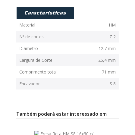
Caracteristicas
Material
HM
Nº de cortes
Z 2
Diâmetro
12.7 mm
Largura de Corte
25,4 mm
Comprimento total
71 mm
Encavador
S 8
Também poderá estar interessado em