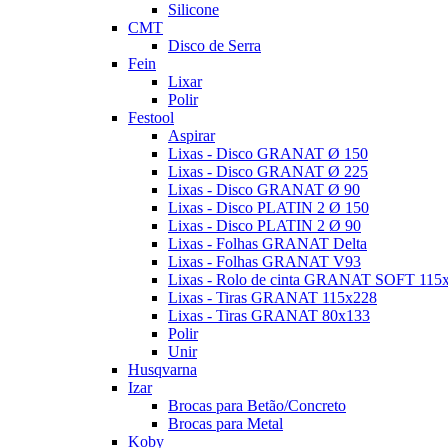
Silicone
CMT
Disco de Serra
Fein
Lixar
Polir
Festool
Aspirar
Lixas - Disco GRANAT Ø 150
Lixas - Disco GRANAT Ø 225
Lixas - Disco GRANAT Ø 90
Lixas - Disco PLATIN 2 Ø 150
Lixas - Disco PLATIN 2 Ø 90
Lixas - Folhas GRANAT Delta
Lixas - Folhas GRANAT V93
Lixas - Rolo de cinta GRANAT SOFT 115
Lixas - Tiras GRANAT 115x228
Lixas - Tiras GRANAT 80x133
Polir
Unir
Husqvarna
Izar
Brocas para Betão/Concreto
Brocas para Metal
Koby