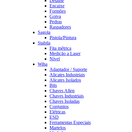
Detalhe
Encaixe
Formões
Goiva
Pedras
Raspadores
Sagola
Pistola/Pintura
Stabila
Fita métrica
Medição a Laser
Nível
Wiha
Adaptador / Suporte
Alicates Industriais
Alicates Isolados
Bits
Chaves Allen
Chaves Industriais
Chaves Isoladas
Conjuntos
Elétricas
ESD
Ferramentas Especiais
Martelos