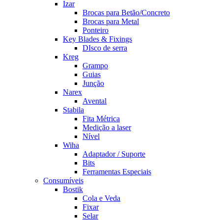
Izar
Brocas para Betão/Concreto
Brocas para Metal
Ponteiro
Key Blades & Fixings
DIsco de serra
Kreg
Grampo
Guias
Junção
Narex
Avental
Stabila
Fita Métrica
Medição a laser
Nível
Wiha
Adaptador / Suporte
Bits
Ferramentas Especiais
Consumíveis
Bostik
Cola e Veda
Fixar
Selar