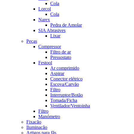
Cola
Lorcol
Cola
Narex
Pedra de Amolar
SIA Abrasives
Lixar
Peças
Compressor
Filtro de ar
Pressostato
Festool
Ar comprimido
Aspirar
Conector elétrico
Escova/Carvão
Filtro
Interruptor/Botão
Tomada/Ficha
Ventilador/Ventoinha
Filtro
Manómetro
Fixação
Iluminação
Artigos para fãs