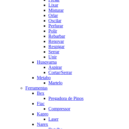
Lixar
Misturar
Orlar
Oscilar
Perfurar
Polir
Rebarbar
Renovar
Respigar
Serrar
Unir
Husqvarna
Aspirar
Cortar/Serrar
Metabo
Martelo
Ferramentas
Bex
Pregadora de Pinos
Fiac
Compressor
Kapro
Laser
Narex