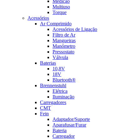
Medição
Multiuso
Torque
Acessórios
Ar Comprimido
Acessórios de Ligação
Filtro de Ar
Mangueiras
Manómetro
Pressostato
Válvula
Baterias
10,8V
18V
Bluetooth®
Brennenstuhl
Elétrica
Iluminação
Carregadores
CMT
Fein
Adaptador/Suporte
Aparafusar/Furar
Bateria
Carregador