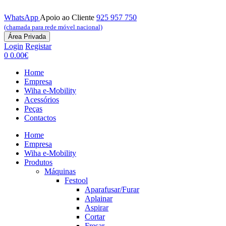
WhatsApp
Apoio ao Cliente
925 957 750
(chamada para rede móvel nacional)
Área Privada
Login
Registar
0
0.00€
Home
Empresa
Wiha e-Mobility
Acessórios
Peças
Contactos
Home
Empresa
Wiha e-Mobility
Produtos
Máquinas
Festool
Aparafusar/Furar
Aplainar
Aspirar
Cortar
Fresar