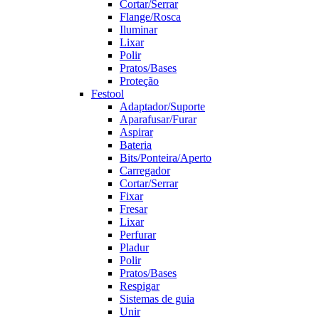
Cortar/Serrar
Flange/Rosca
Iluminar
Lixar
Polir
Pratos/Bases
Proteção
Festool
Adaptador/Suporte
Aparafusar/Furar
Aspirar
Bateria
Bits/Ponteira/Aperto
Carregador
Cortar/Serrar
Fixar
Fresar
Lixar
Perfurar
Pladur
Polir
Pratos/Bases
Respigar
Sistemas de guia
Unir