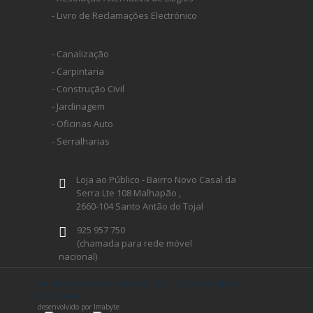
- Livro de Reclamações Electrónico
- Canalização
- Carpintaria
- Construção Civil
- Jardinagem
- Oficinas Auto
- Serralharias
Loja ao Público - Bairro Novo Casal da
Serra Lte 108 Malhapão ,
2660-104 Santo Antão do Tojal
925 957 750
(chamada para rede móvel
nacional)
geral@ferramentaprofissional.pt
ferramentaprofissional.pt® 2026 - todos os direitos
reservados
desenvolvido por Imabyte