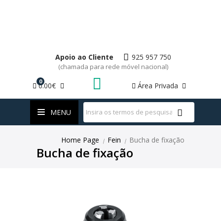
Apoio ao Cliente
925 957 750
(chamada para rede móvel nacional)
0
0.00€
Área Privada
WhatsApp
MENU
Home Page
Fein
Bucha de fixação
|
|
Bucha de fixação