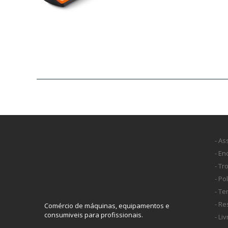
- As
- E
- Tr
- Po
- T
- Re
Comércio de máquinas, equipamentos e
consumiveis para profissionais.
- Li