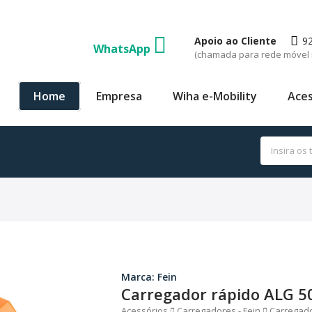
Apoio ao Cliente
9
WhatsApp
(chamada para rede móvel 
Home
Empresa
Wiha e-Mobility
Aces
Marca: Fein
Carregador rápido ALG 5
Acessórios
Carregadores - Fein
Carregad