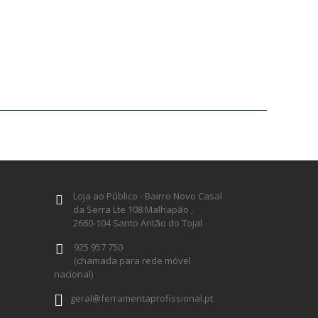
Loja ao Público - Bairro Novo Casal
da Serra Lte 108 Malhapão ,
2660-104 Santo Antão do Tojal
925 957 750
(chamada para rede móvel
nacional)
geral@ferramentaprofissional.pt