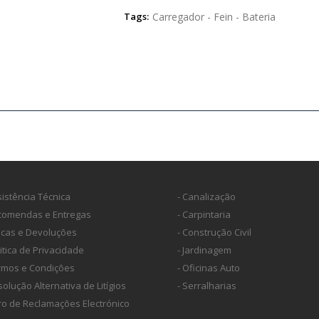
Tags:
Carregador - Fein - Bateria
sistência Técnica
- Canalização
ncomendas e Entregas
- Carpintaria
ocas e Devoluções
- Construção Civil
litica de Privacidade
- Jardinagem
ermos e Condições
- Oficinas Auto
solução Alternativa de Litígios
- Serralharias
vro de Reclamações Electrónico