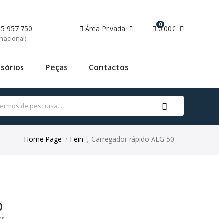
0
25 957 750
Área Privada
0.00€
nacional)
sórios
Peças
Contactos
Home Page
Fein
Carregador rápido ALG 50
|
|
0
or