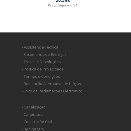
Preço Sujeito a IVA
- Assistência Técnica
- Encomendas e Entregas
- Trocas e Devoluções
- Politica de Privacidade
- Termos e Condições
- Resolução Alternativa de Litígios
- Livro de Reclamações Electrónico
- Canalização
- Carpintaria
- Construção Civil
- Jardinagem