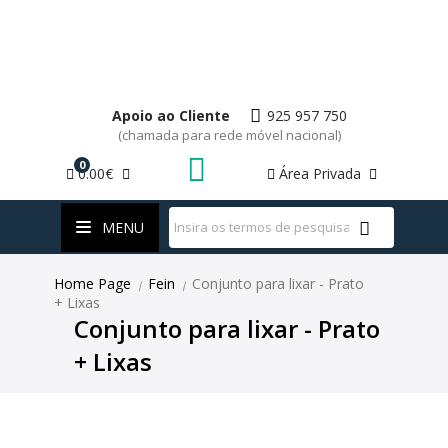
Apoio ao Cliente
925 957 750
(chamada para rede móvel nacional)
0
0.00€
Área Privada
WhatsApp
MENU
Home Page
Fein
Conjunto para lixar - Prato
|
|
+ Lixas
Conjunto para lixar - Prato
+ Lixas