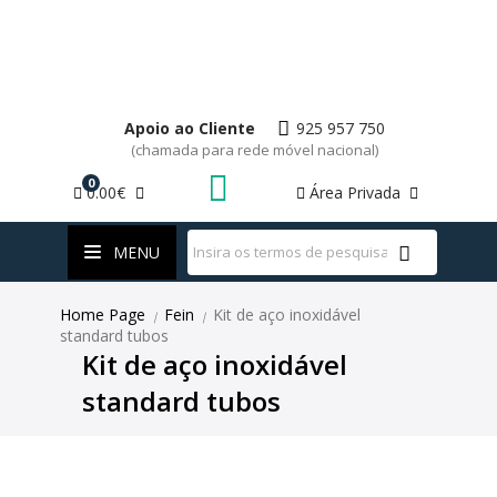
Apoio ao Cliente
925 957 750
(chamada para rede móvel nacional)
0
0.00€
Área Privada
WhatsApp
MENU
Home Page
Fein
Kit de aço inoxidável
|
|
standard tubos
Kit de aço inoxidável
standard tubos