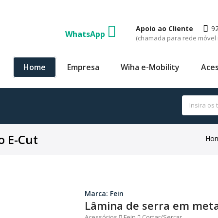
Apoio ao Cliente
9
WhatsApp
(chamada para rede móvel 
Home
Empresa
Wiha e-Mobility
Aces
o E-Cut
Hom
Marca: Fein
Lâmina de serra em meta
Acessórios
Fein
Cortar/Serrar