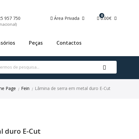
0
25 957 750
Área Privada
0.00€
nacional)
sórios
Peças
Contactos
e Page
Fein
Lâmina de serra em metal duro E-Cut
|
|
l duro E-Cut