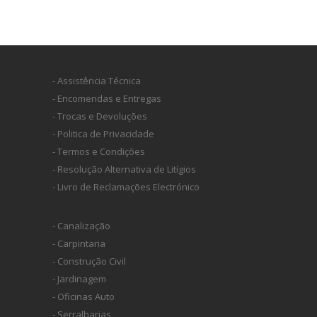
- Assistência Técnica
- Encomendas e Entregas
- Trocas e Devoluções
- Politica de Privacidade
- Termos e Condições
- Resolução Alternativa de Litígios
- Livro de Reclamações Electrónico
- Canalização
- Carpintaria
- Construção Civil
- Jardinagem
- Oficinas Auto
- Serralharias