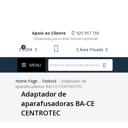
Apoio ao Cliente
925 957 750
(chamada para rede móvel nacional)
0
0.00€
Área Privada
WhatsApp
MENU
Home Page
Festool
Adaptador de
|
|
aparafusadoras BA-CE CENTROTEC
Adaptador de
aparafusadoras BA-CE
CENTROTEC