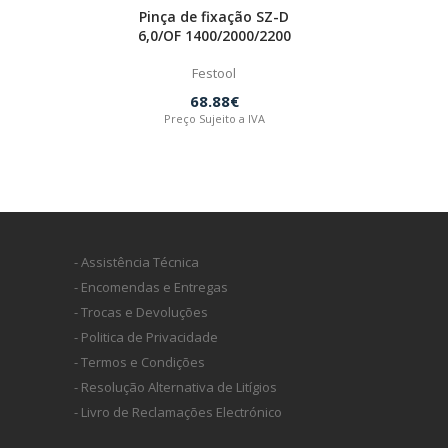
Pinça de fixação SZ-D
6,0/OF 1400/2000/2200
Festool
68.88€
Preço Sujeito a IVA
- Assistência Técnica
- Encomendas e Entregas
- Trocas e Devoluções
- Politica de Privacidade
- Termos e Condições
- Resolução Alternativa de Litígios
- Livro de Reclamações Electrónico