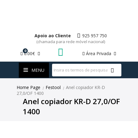
Apoio ao Cliente
925 957 750
(chamada para rede móvel nacional)
0
0.00€
Área Privada
WhatsApp
MENU
Home Page
Festool
Anel copiador KR-D
|
|
27,0/OF 1400
Anel copiador KR-D 27,0/OF
1400