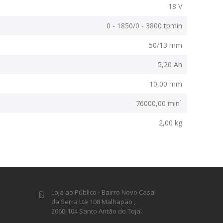
18 V
0 - 1850/0 - 3800 tpmin
50/13 mm
5,20 Ah
10,00 mm
76000,00 min¹
2,00 kg
Loja ao Público - Bairro Novo Casal
da Serra Lte 108 Malhapão ,
2660-104 Santo Antão do Tojal