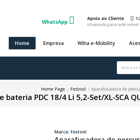
Apoio ao Cliente
9
WhatsApp
(chamada para rede móvel 
Home
Empresa
Wiha e-Mobility
Aces
Home Page
Festool
Aparafusadora de percu
|
|
 bateria PDC 18/4 Li 5,2-Set/XL-SCA 
Marca: Festool
Aparafusadora de percuss