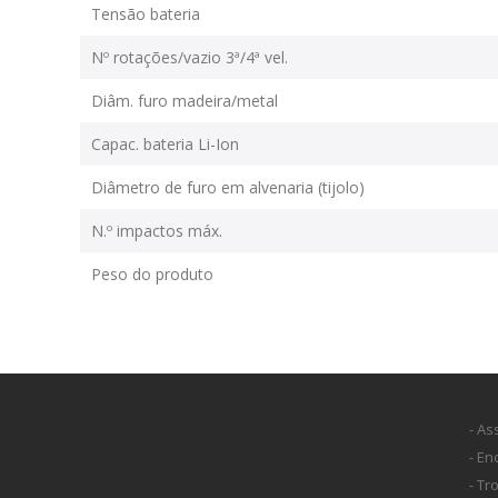
Tensão bateria
Nº rotações/vazio 3ª/4ª vel.
Diâm. furo madeira/metal
Capac. bateria Li-Ion
Diâmetro de furo em alvenaria (tijolo)
N.º impactos máx.
Peso do produto
- As
- E
- Tr