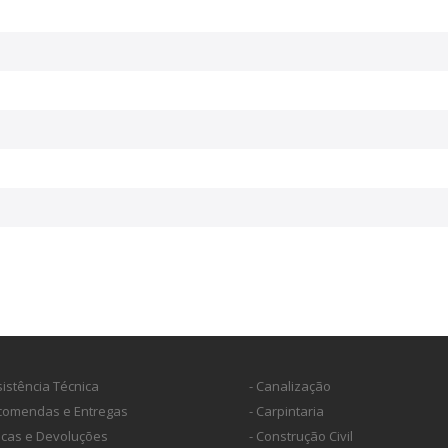
sistência Técnica
- Canalização
ncomendas e Entregas
- Carpintaria
ocas e Devoluções
- Construção Civil