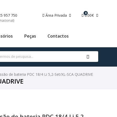
0
25 957 750
Área Privada
0.00€
nacional)
sórios
Peças
Contactos
ssão de bateria PDC 18/4 Li 5,2-Set/XL-SCA QUADRIVE
QUADRIVE
ão de bateria PDC 18/4 Li 5,2-