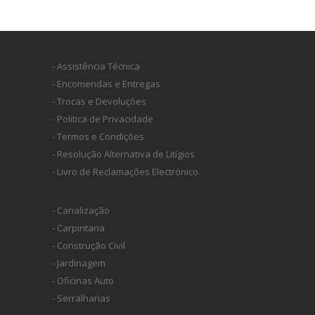
- Assistência Técnica
- Encomendas e Entregas
- Trocas e Devoluções
- Politica de Privacidade
- Termos e Condições
- Resolução Alternativa de Litígios
- Livro de Reclamações Electrónico
- Canalização
- Carpintaria
- Construção Civil
- Jardinagem
- Oficinas Auto
- Serralharias