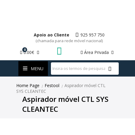
Apoio ao Cliente
925 957 750
(chamada para rede móvel nacional)
0
0.00€
Área Privada
WhatsApp
MENU
Home Page
Festool
Aspirador móvel CTL
|
|
SYS CLEANTEC
Aspirador móvel CTL SYS
CLEANTEC