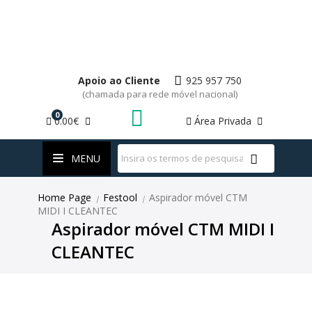
Apoio ao Cliente
925 957 750
(chamada para rede móvel nacional)
0
0.00€
Área Privada
WhatsApp
MENU
Home Page
Festool
Aspirador móvel CTM
|
|
MIDI I CLEANTEC
Aspirador móvel CTM MIDI I
CLEANTEC