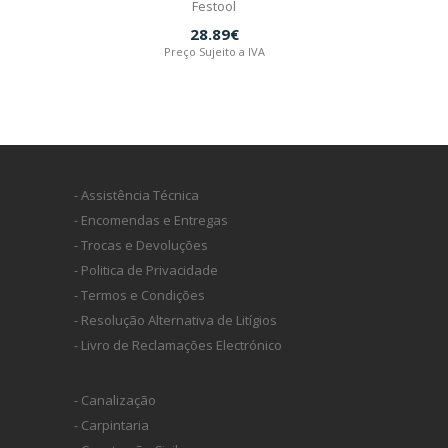
Festool
28.89€
Preço Sujeito a IVA
- Assistência Técnica
- Encomendas e Entregas
- Trocas e Devoluções
- Politica de Privacidade
- Termos e Condições
- Resolução Alternativa de Litígios
- Livro de Reclamações Electrónico
- Canalização
- Carpintaria