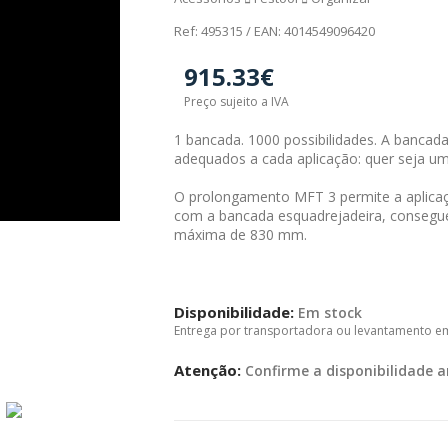
Ref: 495315 / EAN: 4014549096420
915.33€
Preço sujeito a IVA
1 bancada. 1000 possibilidades. A bancad
adequados a cada aplicação: quer seja um
O prolongamento MFT 3 permite a aplicaçã
com a bancada esquadrejadeira, consegu
máxima de 830 mm.
Disponibilidade:
Em stock
Entrega por transportadora ou levantamento e
Atenção:
Confirme a disponibilidade a