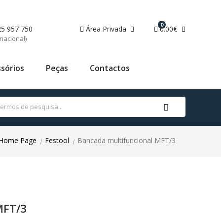
0
25 957 750
Área Privada
0.00€
nacional)
sórios
Peças
Contactos
Home Page
Festool
Bancada multifuncional MFT/3
|
|
MFT/3