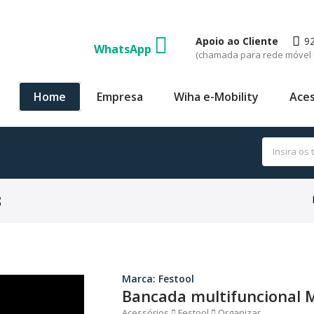
Apoio ao Cliente
9
WhatsApp
(chamada para rede móvel 
Home
Empresa
Wiha e-Mobility
Aces
3
Marca: Festool
Bancada multifuncional 
Acessórios
Festool
Organizar