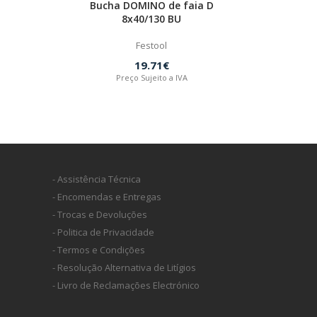
Bucha DOMINO de faia D
8x40/130 BU
Festool
19.71€
Preço Sujeito a IVA
- Assistência Técnica
- Encomendas e Entregas
- Trocas e Devoluções
- Politica de Privacidade
- Termos e Condições
- Resolução Alternativa de Litígios
- Livro de Reclamações Electrónico