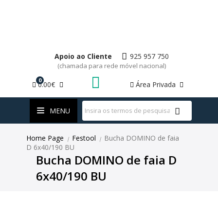
Apoio ao Cliente
925 957 750
(chamada para rede móvel nacional)
0
0.00€
Área Privada
WhatsApp
MENU
Home Page
Festool
Bucha DOMINO de faia
|
|
D 6x40/190 BU
Bucha DOMINO de faia D
6x40/190 BU