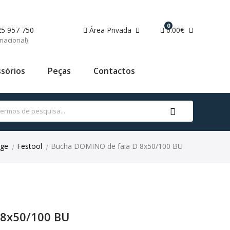
0
25 957 750
Área Privada
0.00€
nacional)
sórios
Peças
Contactos
ge
Festool
Bucha DOMINO de faia D 8x50/100 BU
|
|
 8x50/100 BU