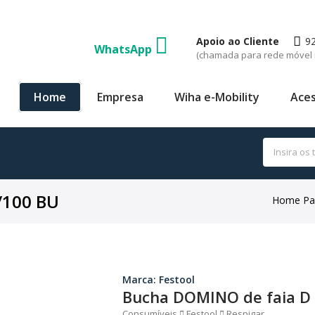
Apoio ao Cliente
9
WhatsApp
(chamada para rede móvel 
Home
Empresa
Wiha e-Mobility
Aces
/100 BU
Home Pa
Marca: Festool
Bucha DOMINO de faia D
Consumíveis
Festool
Respigar