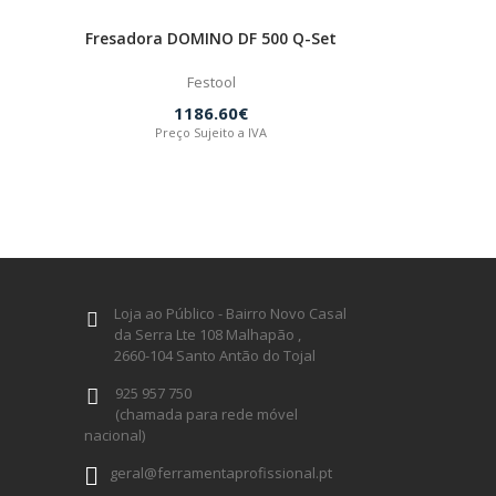
Fresadora DOMINO DF 500 Q-Set
Festool
1186.60€
Preço Sujeito a IVA
Loja ao Público - Bairro Novo Casal
da Serra Lte 108 Malhapão ,
2660-104 Santo Antão do Tojal
925 957 750
(chamada para rede móvel
nacional)
geral@ferramentaprofissional.pt