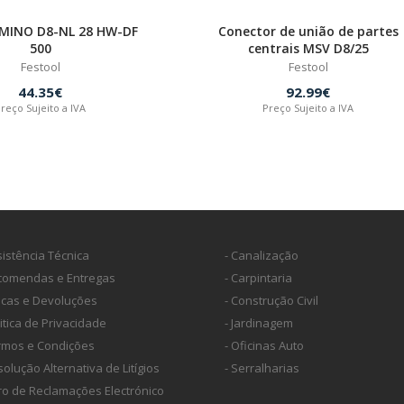
OMINO D8-NL 28 HW-DF
Conector de união de partes
500
centrais MSV D8/25
Festool
Festool
44.35€
92.99€
reço Sujeito a IVA
Preço Sujeito a IVA
sistência Técnica
- Canalização
ncomendas e Entregas
- Carpintaria
ocas e Devoluções
- Construção Civil
litica de Privacidade
- Jardinagem
ermos e Condições
- Oficinas Auto
solução Alternativa de Litígios
- Serralharias
vro de Reclamações Electrónico