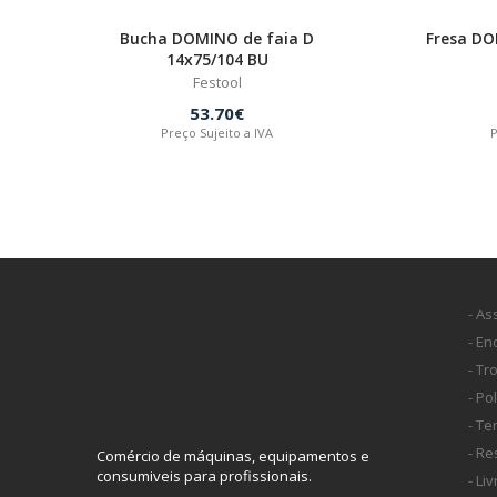
Bucha DOMINO de faia D
Fresa D
14x75/104 BU
Festool
53.70€
Preço Sujeito a IVA
P
- As
- E
- Tr
- Po
- T
- Re
Comércio de máquinas, equipamentos e
consumiveis para profissionais.
- Li