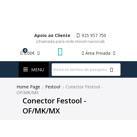
Apoio ao Cliente
925 957 750
(chamada para rede móvel nacional)
0
0.00€
Área Privada
WhatsApp
MENU
Home Page
Festool
Conector Festool -
|
|
OF/MK/MX
Conector Festool -
OF/MK/MX