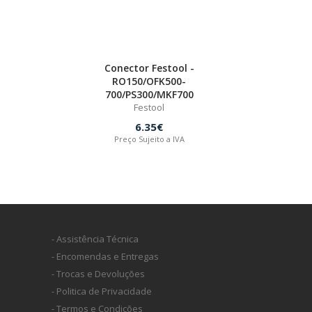
Conector Festool -
RO150/OFK500-
700/PS300/MKF700
Festool
6.35€
Preço Sujeito a IVA
- Assistência Técnica
- Encomendas e Entregas
- Trocas e Devoluções
- Politica de Privacidade
- Termos e Condições