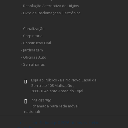
- Resolução Alternativa de Litígios
- Livro de Reclamações Electrónico
- Canalização
- Carpintaria
- Construção Civil
- Jardinagem
- Oficinas Auto
- Serralharias
Loja ao Público - Bairro Novo Casal da
Serra Lte 108 Malhapão ,
2660-104 Santo Antão do Tojal
925 957 750
(chamada para rede móvel
nacional)
geral@ferramentaprofissional.pt
ferramentaprofissional.pt® 2026 - todos os direitos
reservados