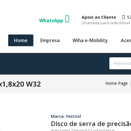
Apoio ao Cliente
9
WhatsApp
(chamada para rede móvel 
Home
Empresa
Wiha e-Mobility
Aces
0x1,8x20 W32
Home Page
|
Marca: Festool
Disco de serra de precis
Acessórios
Festool
Cortar/Serrar