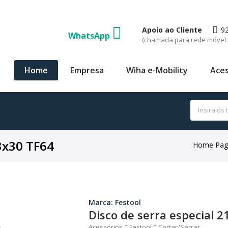
Apoio ao Cliente
9
WhatsApp
(chamada para rede móvel 
Home
Empresa
Wiha e-Mobility
Aces
3x30 TF64
Home Pag
Marca: Festool
Disco de serra especial 
Acessórios
Festool
Cortar/Serrar