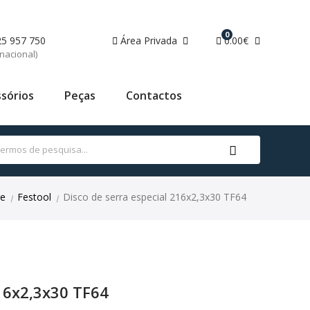
0
25 957 750
Área Privada
0.00€
nacional)
sórios
Peças
Contactos
e
Festool
Disco de serra especial 216x2,3x30 TF64
|
|
216x2,3x30 TF64