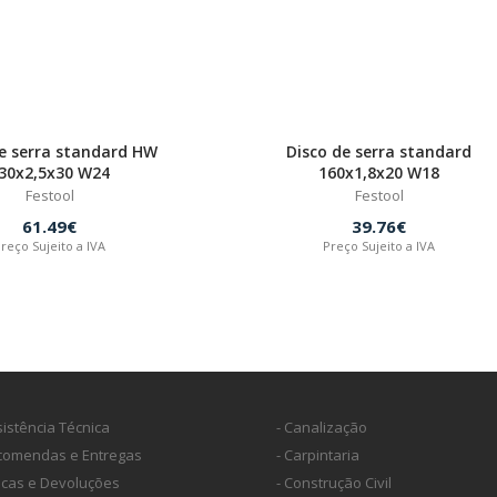
e serra standard HW
Disco de serra standard
30x2,5x30 W24
160x1,8x20 W18
Festool
Festool
61.49€
39.76€
reço Sujeito a IVA
Preço Sujeito a IVA
sistência Técnica
- Canalização
ncomendas e Entregas
- Carpintaria
ocas e Devoluções
- Construção Civil