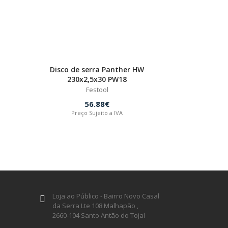
Disco de serra Panther HW
230x2,5x30 PW18
Festool
56.88€
Preço Sujeito a IVA
Loja ao Público - Bairro Novo Casal
da Serra Lte 108 Malhapão ,
2660-104 Santo Antão do Tojal