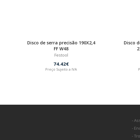
Disco de serra precisão 190X2,4
Disco d
FF W48
2
Festool
74.42€
Preço Sujeito a IVA
P
- As
- E
- Tr