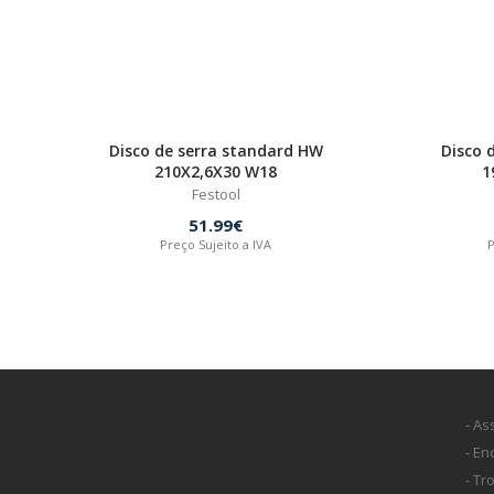
Disco de serra standard HW
Disco 
210X2,6X30 W18
1
Festool
51.99€
Preço Sujeito a IVA
P
- As
- E
- Tr