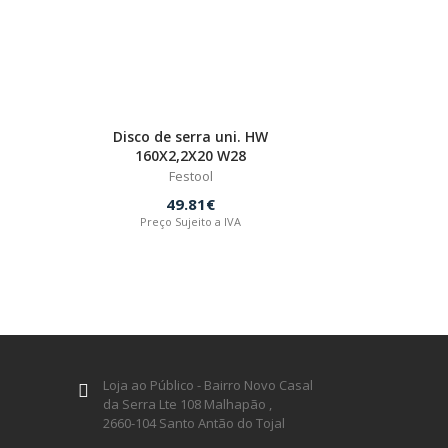
Disco de serra uni. HW
160X2,2X20 W28
Festool
49.81€
Preço Sujeito a IVA
Loja ao Público - Bairro Novo Casal
da Serra Lte 108 Malhapão ,
2660-104 Santo Antão do Tojal