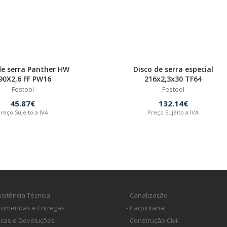
de serra Panther HW
Disco de serra especial
90X2,6 FF PW16
216x2,3x30 TF64
Festool
Festool
45.87€
132.14€
reço Sujeito a IVA
Preço Sujeito a IVA
sistência Técnica
- Canalização
ncomendas e Entregas
- Carpintaria
ocas e Devoluções
- Construção Civil