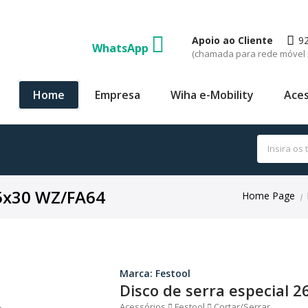
Apoio ao Cliente
9
WhatsApp
(chamada para rede móvel 
Home
Empresa
Wiha e-Mobility
Aces
,5x30 WZ/FA64
Home Page
|
Marca: Festool
Disco de serra especial 
Acessórios
Festool
Cortar/Serrar