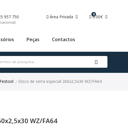
0
25 957 750
Área Privada
0.00€
nacional)
sórios
Peças
Contactos
Festool
Disco de serra especial 260x2,5x30 WZ/FA64
|
260x2,5x30 WZ/FA64