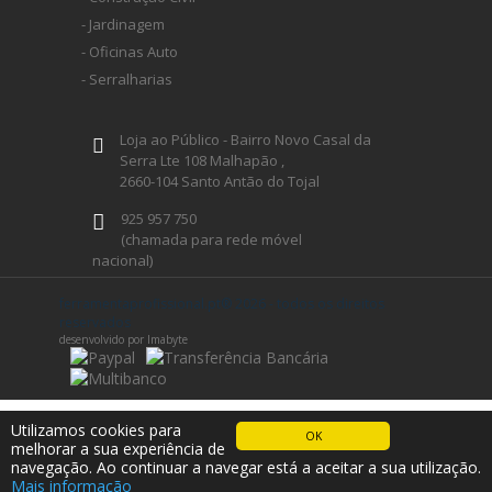
- Jardinagem
- Oficinas Auto
- Serralharias
Loja ao Público - Bairro Novo Casal da
Serra Lte 108 Malhapão ,
2660-104 Santo Antão do Tojal
925 957 750
(chamada para rede móvel
nacional)
geral@ferramentaprofissional.pt
ferramentaprofissional.pt® 2026 - todos os direitos
reservados
desenvolvido por Imabyte
Siga-nos
Utilizamos cookies para
OK
melhorar a sua experiência de
navegação. Ao continuar a navegar está a aceitar a sua utilização.
Mais informação