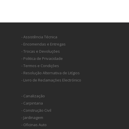
- Assistência Técnica
- Encomendas e Entregas
- Trocas e Devoluções
- Politica de Privacidade
- Termos e Condições
- Resolução Alternativa de Litígios
- Livro de Reclamações Electrónico
- Canalização
- Carpintaria
- Construção Civil
- Jardinagem
- Oficinas Auto