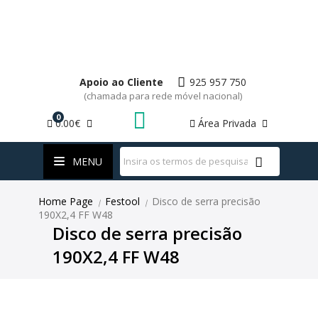
Apoio ao Cliente
925 957 750
(chamada para rede móvel nacional)
0
0.00€
Área Privada
WhatsApp
MENU
Home Page
Festool
Disco de serra precisão
|
|
190X2,4 FF W48
Disco de serra precisão
190X2,4 FF W48