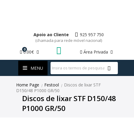
Apoio ao Cliente
925 957 750
(chamada para rede móvel nacional)
0
0.00€
Área Privada
WhatsApp
MENU
Home Page
Festool
Discos de lixar STF
|
|
D150/48 P1000 GR/50
Discos de lixar STF D150/48
P1000 GR/50