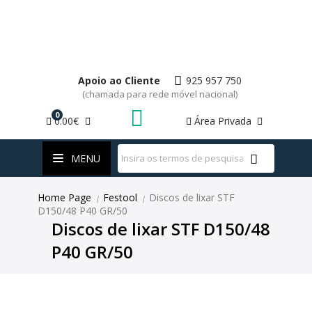
Apoio ao Cliente
925 957 750
(chamada para rede móvel nacional)
0
0.00€
Área Privada
WhatsApp
MENU
Home Page
Festool
Discos de lixar STF
|
|
D150/48 P40 GR/50
Discos de lixar STF D150/48
P40 GR/50