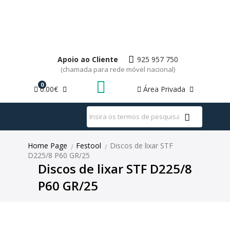
Apoio ao Cliente
925 957 750
(chamada para rede móvel nacional)
0
0.00€
Área Privada
WhatsApp
Home Page
Festool
Discos de lixar STF
|
|
D225/8 P60 GR/25
Discos de lixar STF D225/8
P60 GR/25