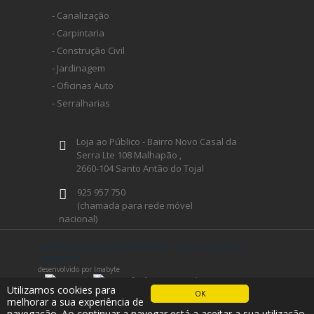
- Canalização
- Carpintaria
- Construção Civil
- Jardinagem
- Oficinas Auto
- Serralharias
Loja ao Público - Bairro Novo Casal da
Serra Lte 108 Malhapão ,
2660-104 Santo Antão do Tojal
925 957 750
(chamada para rede móvel
nacional)
geral@ferramentaprofissional.pt
ferramentaprofissional.pt® 2026 - todos os direitos
reservados
desenvolvido por Imabyte
Siga-nos
Utilizamos cookies para
OK
melhorar a sua experiência de
navegação. Ao continuar a navegar está a aceitar a sua utilização.