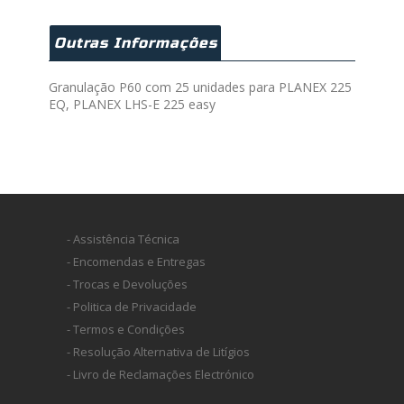
Outras Informações
Granulação P60 com 25 unidades para PLANEX 225
EQ, PLANEX LHS-E 225 easy
- Assistência Técnica
- Encomendas e Entregas
- Trocas e Devoluções
- Politica de Privacidade
- Termos e Condições
- Resolução Alternativa de Litígios
- Livro de Reclamações Electrónico