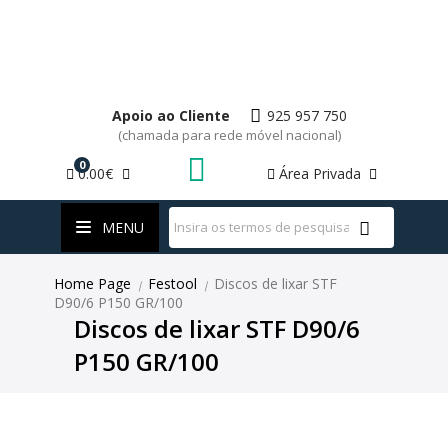
Apoio ao Cliente
925 957 750
(chamada para rede móvel nacional)
0
0.00€
Área Privada
WhatsApp
MENU
Home Page
Festool
Discos de lixar STF
|
|
D90/6 P150 GR/100
Discos de lixar STF D90/6
P150 GR/100