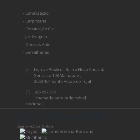
- Canalização
- Carpintaria
- Construção Civil
- Jardinagem
- Oficinas Auto
- Serralharias
Loja ao Público - Bairro Novo Casal da
Serra Lte 108 Malhapão ,
2660-104 Santo Antão do Tojal
925 957 750
(chamada para rede móvel
nacional)
geral@ferramentaprofissional.pt
ferramentaprofissional.pt® 2026 - todos os direitos
reservados
desenvolvido por Imabyte
Siga-nos