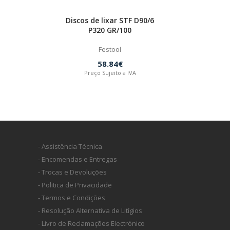
Discos de lixar STF D90/6
P320 GR/100
Festool
58.84€
Preço Sujeito a IVA
- Assistência Técnica
- Encomendas e Entregas
- Trocas e Devoluções
- Politica de Privacidade
- Termos e Condições
- Resolução Alternativa de Litígios
- Livro de Reclamações Electrónico