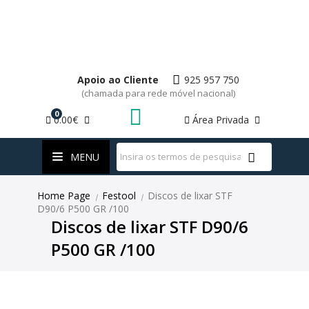
Apoio ao Cliente
925 957 750
(chamada para rede móvel nacional)
0
0.00€
Área Privada
WhatsApp
MENU
Home Page
Festool
Discos de lixar STF
|
|
D90/6 P500 GR /100
Discos de lixar STF D90/6
P500 GR /100