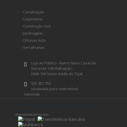
- Canalização
- Carpintaria
- Construção Civil
- Jardinagem
- Oficinas Auto
- Serralharias
Loja ao Público - Bairro Novo Casal da
Serra Lte 108 Malhapão ,
2660-104 Santo Antão do Tojal
925 957 750
(chamada para rede móvel
nacional)
geral@ferramentaprofissional.pt
ferramentaprofissional.pt® 2026 - todos os direitos
reservados
desenvolvido por Imabyte
Siga-nos