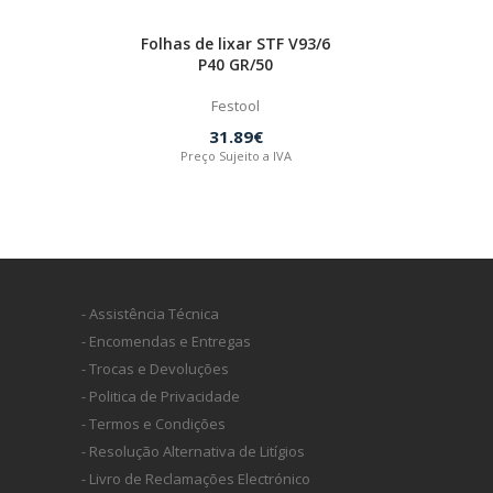
Folhas de lixar STF V93/6
P40 GR/50
Festool
31.89€
Preço Sujeito a IVA
- Assistência Técnica
- Encomendas e Entregas
- Trocas e Devoluções
- Politica de Privacidade
- Termos e Condições
- Resolução Alternativa de Litígios
- Livro de Reclamações Electrónico