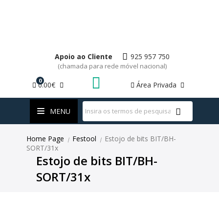
Apoio ao Cliente
925 957 750
(chamada para rede móvel nacional)
0
0.00€
Área Privada
WhatsApp
MENU
Home Page
Festool
Estojo de bits BIT/BH-
|
|
SORT/31x
Estojo de bits BIT/BH-
SORT/31x