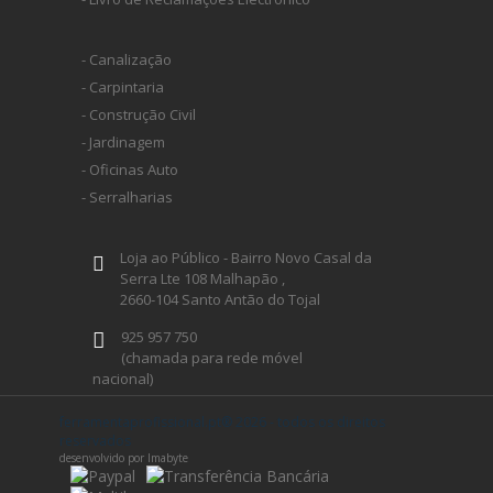
- Canalização
- Carpintaria
- Construção Civil
- Jardinagem
- Oficinas Auto
- Serralharias
Loja ao Público - Bairro Novo Casal da
Serra Lte 108 Malhapão ,
2660-104 Santo Antão do Tojal
925 957 750
(chamada para rede móvel
nacional)
geral@ferramentaprofissional.pt
ferramentaprofissional.pt® 2026 - todos os direitos
reservados
desenvolvido por Imabyte
Siga-nos