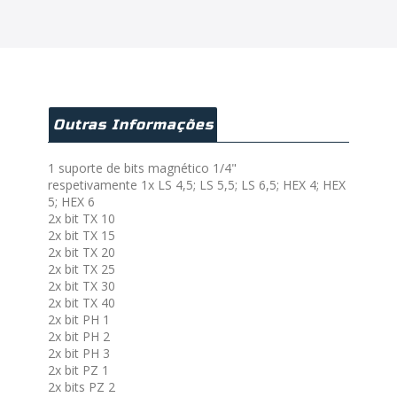
Outras Informações
1 suporte de bits magnético 1/4"
respetivamente 1x LS 4,5; LS 5,5; LS 6,5; HEX 4; HEX
5; HEX 6
2x bit TX 10
2x bit TX 15
2x bit TX 20
2x bit TX 25
2x bit TX 30
2x bit TX 40
2x bit PH 1
2x bit PH 2
2x bit PH 3
2x bit PZ 1
2x bits PZ 2