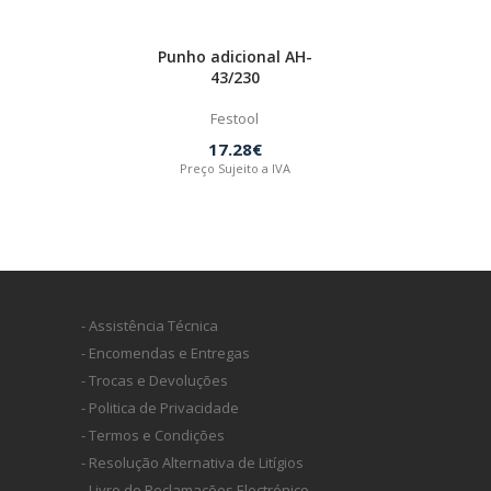
Punho adicional AH-
43/230
Festool
17.28€
Preço Sujeito a IVA
- Assistência Técnica
- Encomendas e Entregas
- Trocas e Devoluções
- Politica de Privacidade
- Termos e Condições
- Resolução Alternativa de Litígios
- Livro de Reclamações Electrónico