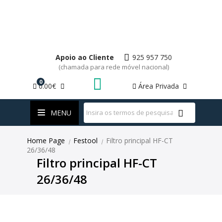
Apoio ao Cliente
925 957 750
(chamada para rede móvel nacional)
0
0.00€
Área Privada
WhatsApp
MENU
Home Page
Festool
Filtro principal HF-CT
|
|
26/36/48
Filtro principal HF-CT
26/36/48