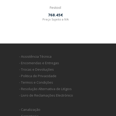
Festool
768.45€
Preço Sujeito a IVA
- Assistência Técnica
- Encomendas e Entregas
- Trocas e Devoluções
- Politica de Privacidade
- Termos e Condições
- Resolução Alternativa de Litígios
- Livro de Reclamações Electrónico
- Canalização