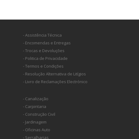
- Assistência Técnica
- Encomendas e Entregas
- Trocas e Devoluções
- Politica de Privacidade
- Termos e Condições
- Resolução Alternativa de Litígios
- Livro de Reclamações Electrónico
- Canalização
- Carpintaria
- Construção Civil
- Jardinagem
- Oficinas Auto
- Serralharias