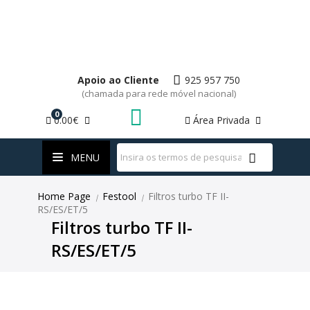
Apoio ao Cliente
925 957 750
(chamada para rede móvel nacional)
0
0.00€
Área Privada
WhatsApp
MENU
Home Page
Festool
Filtros turbo TF II-
|
|
RS/ES/ET/5
Filtros turbo TF II-
RS/ES/ET/5