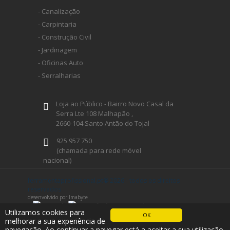
- Canalização
- Carpintaria
- Construção Civil
- Jardinagem
- Oficinas Auto
- Serralharias
Loja ao Público - Bairro Novo Casal da
Serra Lte 108 Malhapão ,
2660-104 Santo Antão do Tojal
925 957 750
(chamada para rede móvel
nacional)
geral@ferramentaprofissional.pt
ferramentaprofissional.pt® 2026 - todos os direitos
reservados
desenvolvido por Imabyte
Siga-nos
Utilizamos cookies para
OK
melhorar a sua experiência de
navegação. Ao continuar a navegar está a aceitar a sua utilização.