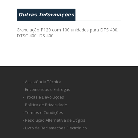
Outras Informações
Granulação P120 com 100 unidades para DTS 400,
DTSC 400, DS 400
- Assistência Técnica
- Encomendas e Entregas
- Trocas e Devoluções
- Politica de Privacidade
- Termos e Condições
- Resolução Alternativa de Litígios
- Livro de Reclamações Electrónico