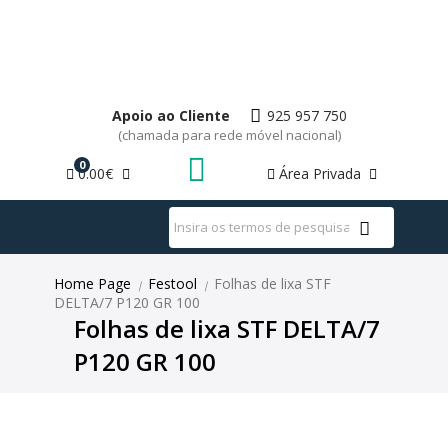
Apoio ao Cliente
925 957 750
(chamada para rede móvel nacional)
0
0.00€
Área Privada
WhatsApp
Home Page
Festool
Folhas de lixa STF
|
|
DELTA/7 P120 GR 100
Folhas de lixa STF DELTA/7
P120 GR 100