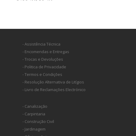
- Assistência Técnica
- Encomendas e Entregas
- Trocas e Devoluções
- Politica de Privacidade
- Termos e Condições
- Resolução Alternativa de Litígios
- Livro de Reclamações Electrónico
- Canalização
- Carpintaria
- Construção Civil
- Jardinagem