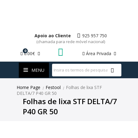
Apoio ao Cliente
925 957 750
(chamada para rede móvel nacional)
0
0.00€
Área Privada
WhatsApp
MENU
Home Page
Festool
Folhas de lixa STF
|
|
DELTA/7 P40 GR 50
Folhas de lixa STF DELTA/7
P40 GR 50