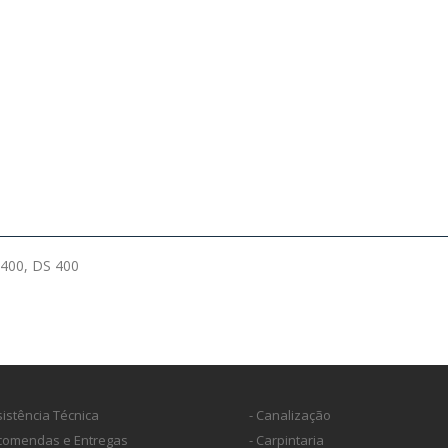
400, DS 400
sistência Técnica
- Canalização
ncomendas e Entregas
- Carpintaria