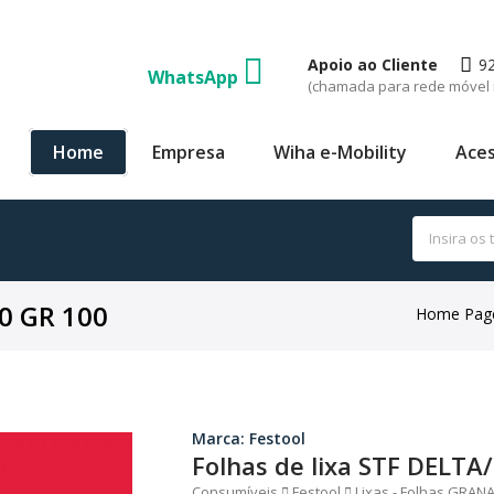
Apoio ao Cliente
9
WhatsApp
(chamada para rede móvel 
Home
Empresa
Wiha e-Mobility
Aces
00 GR 100
Home Pag
Marca: Festool
Folhas de lixa STF DELTA
Consumíveis
Festool
Lixas - Folhas GRANA