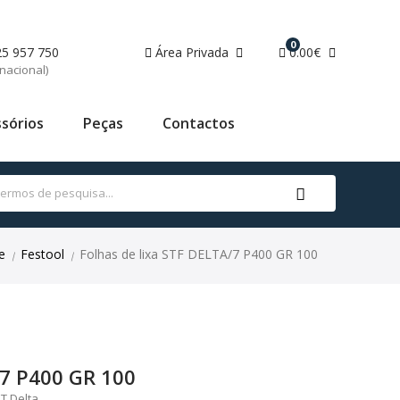
0
25 957 750
Área Privada
0.00€
nacional)
sórios
Peças
Contactos
e
Festool
Folhas de lixa STF DELTA/7 P400 GR 100
|
|
/7 P400 GR 100
T Delta