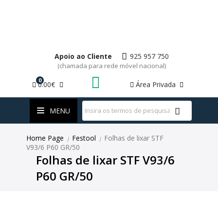
Apoio ao Cliente
925 957 750
(chamada para rede móvel nacional)
0
0.00€
Área Privada
WhatsApp
MENU
Home Page
Festool
Folhas de lixar STF
|
|
V93/6 P60 GR/50
Folhas de lixar STF V93/6
P60 GR/50