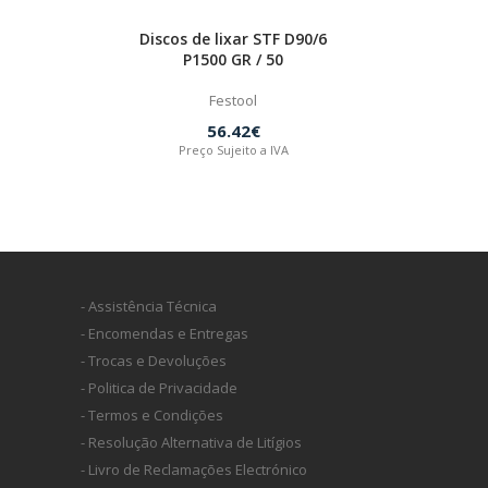
Discos de lixar STF D90/6
P1500 GR / 50
Festool
56.42€
Preço Sujeito a IVA
- Assistência Técnica
- Encomendas e Entregas
- Trocas e Devoluções
- Politica de Privacidade
- Termos e Condições
- Resolução Alternativa de Litígios
- Livro de Reclamações Electrónico