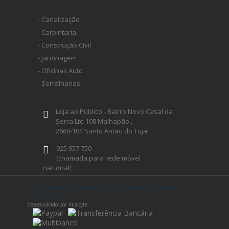
- Canalização
- Carpintaria
- Construção Civil
- Jardinagem
- Oficinas Auto
- Serralharias
Loja ao Público - Bairro Novo Casal da
Serra Lte 108 Malhapão ,
2660-104 Santo Antão do Tojal
925 957 750
(chamada para rede móvel
nacional)
geral@ferramentaprofissional.pt
ferramentaprofissional.pt® 2026 - todos os direitos
reservados
desenvolvido por Imabyte
Siga-nos