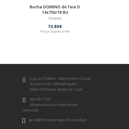
Bucha DOMINO de faia D
14x750/18 BU
Festool
72.80€
Preço Sujeito a IVA
Loja ao Público - Bairro Novo Casal
da Serra Lte 108 Malhapão ,
2660-104 Santo Antão do Tojal
925 957 750
(chamada para rede móvel
nacional)
geral@ferramentaprofissional.pt