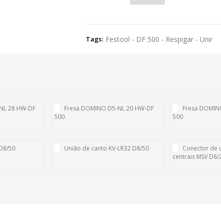
Tags:
Festool - DF 500 - Respigar - Unir
NL 28 HW-DF
Fresa DOMINO D5-NL 20 HW-DF
Fresa DOMIN
500
500
 D8/50
União de canto KV-LR32 D8/50
Conector de 
centrais MSV D8/