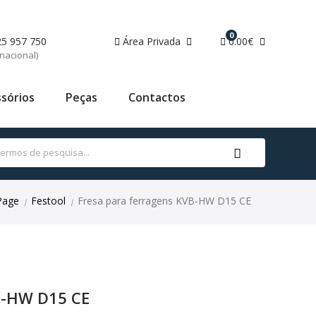
0
25 957 750
Área Privada
0.00€
nacional)
sórios
Peças
Contactos
Page
Festool
Fresa para ferragens KVB-HW D15 CE
|
|
B-HW D15 CE