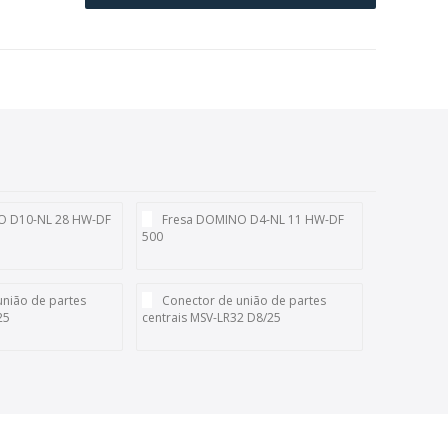
O D10-NL 28 HW-DF
Fresa DOMINO D4-NL 11 HW-DF
500
união de partes
Conector de união de partes
25
centrais MSV-LR32 D8/25