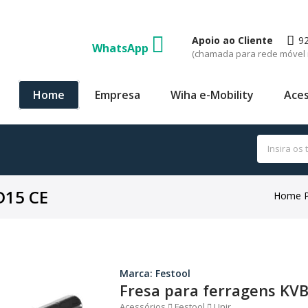
Apoio ao Cliente
9
WhatsApp
(chamada para rede móvel 
Home
Empresa
Wiha e-Mobility
Aces
D15 CE
Home 
Marca: Festool
Fresa para ferragens KV
Acessórios
Festool
Unir