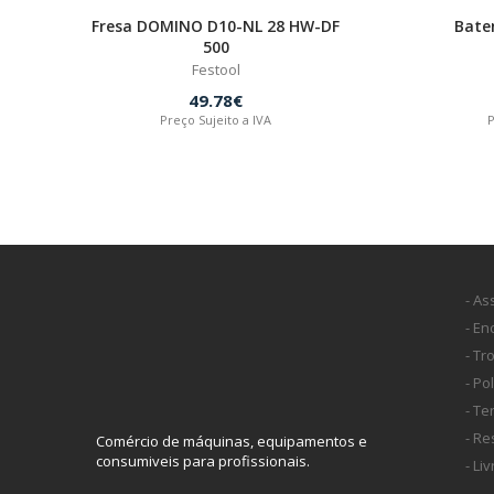
Fresa DOMINO D10-NL 28 HW-DF
Bate
500
Festool
49.78€
Preço Sujeito a IVA
P
- As
- E
- Tr
- Po
- T
- Re
Comércio de máquinas, equipamentos e
consumiveis para profissionais.
- Li