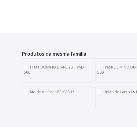
Produtos da mesma familia
Fresa DOMINO D6-NL 28 HW-DF
Fresa DOMINO D8-
500
500
Molde de furar BS-KV D15
União de canto KV