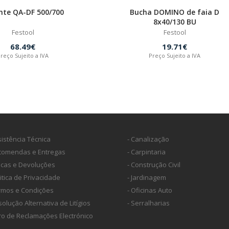
nte QA-DF 500/700
Bucha DOMINO de faia D
8x40/130 BU
Festool
Festool
68.49€
19.71€
reço Sujeito a IVA
Preço Sujeito a IVA
sistência Técnica
- Canalização
ncomendas e Entregas
- Carpintaria
ocas e Devoluções
- Construção Civil
litica de Privacidade
- Jardinagem
ermos e Condições
- Oficinas Auto
solução Alternativa de Litígios
- Serralharias
vro de Reclamações Electrónico