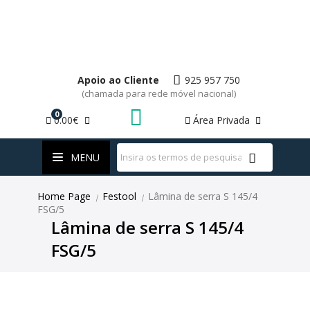
Apoio ao Cliente
925 957 750
(chamada para rede móvel nacional)
0
0.00€
Área Privada
WhatsApp
MENU
Home Page
Festool
Lâmina de serra S 145/4
|
|
FSG/5
Lâmina de serra S 145/4
FSG/5