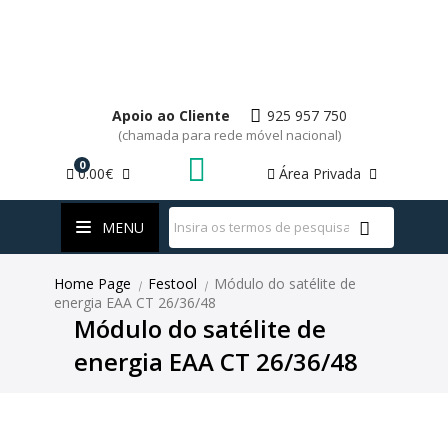
Apoio ao Cliente
925 957 750
(chamada para rede móvel nacional)
0
0.00€
Área Privada
WhatsApp
MENU
Home Page
Festool
Módulo do satélite de
|
|
energia EAA CT 26/36/48
Módulo do satélite de
energia EAA CT 26/36/48