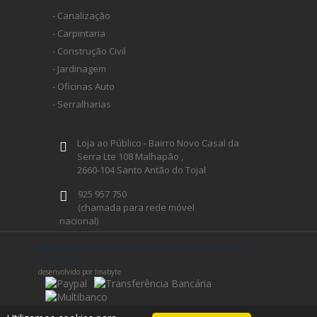
- Canalização
- Carpintaria
- Construção Civil
- Jardinagem
- Oficinas Auto
- Serralharias
Loja ao Público - Bairro Novo Casal da
Serra Lte 108 Malhapão ,
2660-104 Santo Antão do Tojal
925 957 750
(chamada para rede móvel
nacional)
geral@ferramentaprofissional.pt
ferramentaprofissional.pt® 2026 - todos os direitos
reservados
desenvolvido por Imabyte
Siga-nos