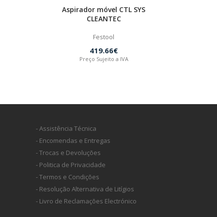
Aspirador móvel CTL SYS
CLEANTEC
Festool
419.66€
Preço Sujeito a IVA
- Assistência Técnica
- Encomendas e Entregas
- Trocas e Devoluções
- Politica de Privacidade
- Termos e Condições
- Resolução Alternativa de Litígios
- Livro de Reclamações Electrónico