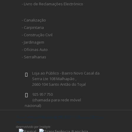
- Livro de Reclamações Electrónico
- Canalização
- Carpintaria
- Construção Civil
- Jardinagem
- Oficinas Auto
- Serralharias
Loja ao Público - Bairro Novo Casal da
Serra Lte 108 Malhapão ,
2660-104 Santo Antão do Tojal
925 957 750
(chamada para rede móvel
nacional)
geral@ferramentaprofissional.pt
ferramentaprofissional.pt® 2026 - todos os direitos
reservados
desenvolvido por Imabyte