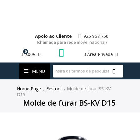
Apoio ao Cliente
925 957 750
(chamada para rede móvel nacional)
0
0.00€
Área Privada
WhatsApp
MENU
Home Page
Festool
Molde de furar BS-KV
|
|
D15
Molde de furar BS-KV D15