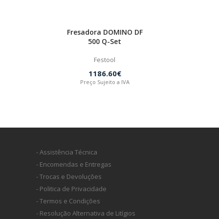
Fresadora DOMINO DF
500 Q-Set
Festool
1186.60€
Preço Sujeito a IVA
- Assistência Técnica
- Encomendas e Entregas
- Trocas e Devoluções
- Politica de Privacidade
- Termos e Condições
- Resolução Alternativa de Litígios