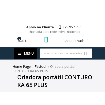
Apoio ao Cliente
925 957 750
(chamada para rede móvel nacional)
0
0.00€
Área Privada
WhatsApp
MENU
Home Page
Festool
Orladora portátil
|
|
CONTURO KA 65 PLUS
Orladora portátil CONTURO
KA 65 PLUS