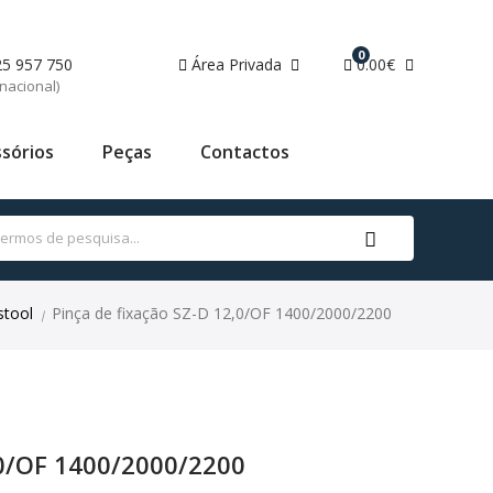
0
25 957 750
Área Privada
0.00€
nacional)
sórios
Peças
Contactos
stool
Pinça de fixação SZ-D 12,0/OF 1400/2000/2200
|
,0/OF 1400/2000/2200