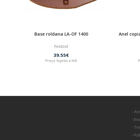
Base roldana LA-OF 1400
Anel copi
Festool
39.55€
Preço Sujeito a IVA
P
- As
- E
- Tr
- Po