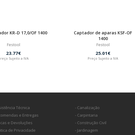
ador KR-D 17,0/OF 1400
Captador de aparas KSF-OF
1400
Festool
Festool
23.77€
25.01€
reço Sujeito a IVA
Preço Sujeito a IVA
sistência Técnica
- Canalização
ncomendas e Entregas
- Carpintaria
ocas e Devoluções
- Construção Civil
litica de Privacidade
- Jardinagem