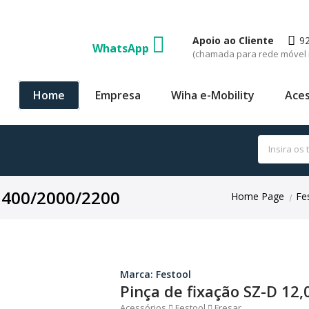
Apoio ao Cliente
9
WhatsApp
(chamada para rede móvel 
Home
Empresa
Wiha e-Mobility
Aces
 1400/2000/2200
Home Page
Fe
|
Marca: Festool
Pinça de fixação SZ-D 12
Acessórios
Festool
Fresar