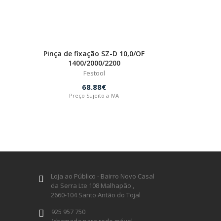
Pinça de fixação SZ-D 10,0/OF
1400/2000/2200
Festool
68.88€
Preço Sujeito a IVA
Loja ao Público - Bairro Novo Casal
da Serra Lte 108 Malhapão ,
2660-104 Santo Antão do Tojal
925 957 750